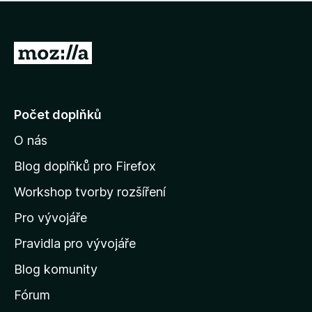
í
d
o
m
n
n
o
e
P
c
h
e
ř
o
n
e
d
o
n
j
Počet doplňků
o
í
c
O nás
t
e
n
n
Blog doplňků pro Firefox
o
a
Workshop tvorby rozšíření
d
Pro vývojáře
o
m
Pravidla pro vývojáře
o
Blog komunity
v
s
Fórum