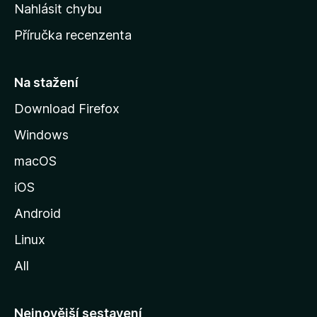
k
Nahlásit chybu
o
Příručka recenzenta
u
s
t
Na stažení
r
Download Firefox
á
Windows
n
k
macOS
u
iOS
M
o
Android
z
Linux
i
All
l
l
y
Nejnovější sestavení