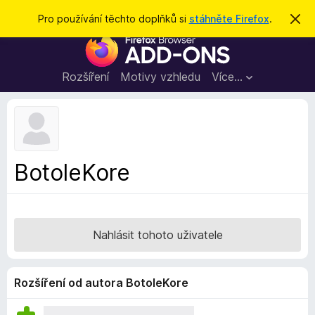
H
Přihlásit se
Pro používání těchto doplňků si
stáhněte Firefox
.
S
k
l
D
r
e
ý
o
t
d
p
Rozšíření
Motivy vzhledu
Více…
a
l
t
ň
k
y
d
BotoleKore
o
p
r
o
Nahlásit tohoto uživatele
h
l
í
Rozšíření od autora BotoleKore
ž
e