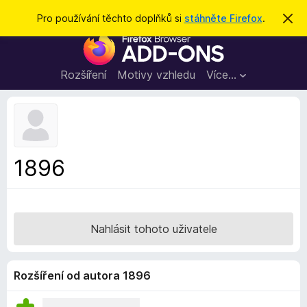
H
Přihlásit se
Pro používání těchto doplňků si
stáhněte Firefox
.
S
k
l
D
r
e
ý
o
t
d
p
Rozšíření
Motivy vzhledu
Více…
a
l
t
ň
k
y
d
1896
o
p
r
o
Nahlásit tohoto uživatele
h
l
í
Rozšíření od autora 1896
ž
e