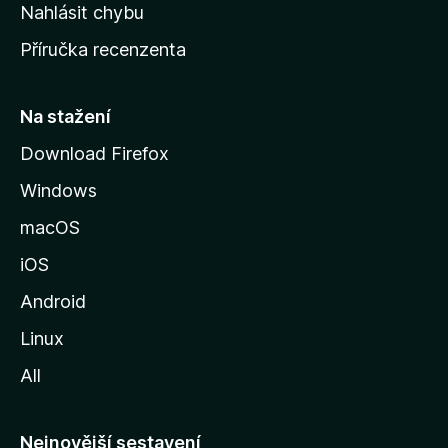
k
Nahlásit chybu
o
Příručka recenzenta
u
s
t
Na stažení
r
Download Firefox
á
Windows
n
k
macOS
u
iOS
M
o
Android
z
Linux
i
All
l
l
y
Nejnovější sestavení