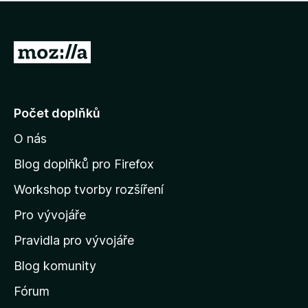
í
d
o
m
n
n
o
e
P
c
h
e
ř
o
n
e
d
o
n
j
Počet doplňků
o
í
c
O nás
t
e
n
n
Blog doplňků pro Firefox
o
a
Workshop tvorby rozšíření
d
Pro vývojáře
o
m
Pravidla pro vývojáře
o
Blog komunity
v
s
Fórum