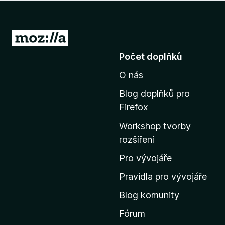
č
e
F
P
i
ř
Počet doplňků
r
e
e
O nás
j
f
í
o
Blog doplňků pro
t
x
Firefox
n
Workshop tvorby
a
rozšíření
d
o
Pro vývojáře
m
Pravidla pro vývojáře
o
Blog komunity
v
s
Fórum