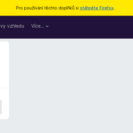
Pro používání těchto doplňků si
stáhněte Firefox
.
vy vzhledu
Více…