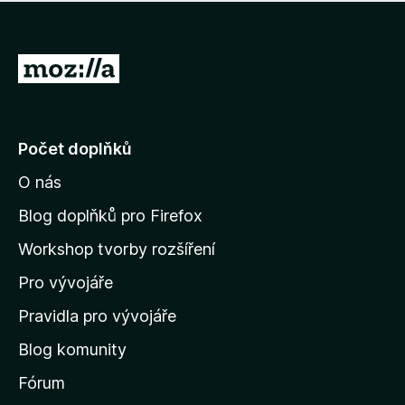
í
d
o
m
n
n
o
e
P
c
h
e
ř
o
n
e
d
o
n
j
Počet doplňků
o
í
c
O nás
t
e
n
n
Blog doplňků pro Firefox
o
a
Workshop tvorby rozšíření
d
Pro vývojáře
o
m
Pravidla pro vývojáře
o
Blog komunity
v
s
Fórum