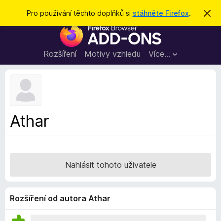
H
Přihlásit se
Pro používání těchto doplňků si
stáhněte Firefox
.
S
k
l
D
r
e
ý
o
t
d
p
Rozšíření
Motivy vzhledu
Více…
a
l
t
ň
k
y
d
Athar
o
p
r
o
Nahlásit tohoto uživatele
h
l
í
Rozšíření od autora Athar
ž
e