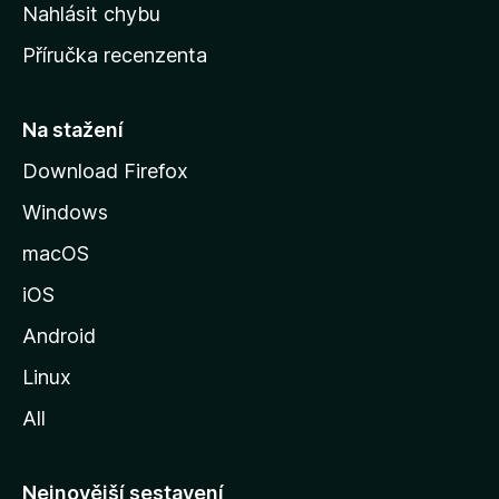
k
Nahlásit chybu
o
Příručka recenzenta
u
s
t
Na stažení
r
Download Firefox
á
Windows
n
k
macOS
u
iOS
M
o
Android
z
Linux
i
All
l
l
y
Nejnovější sestavení