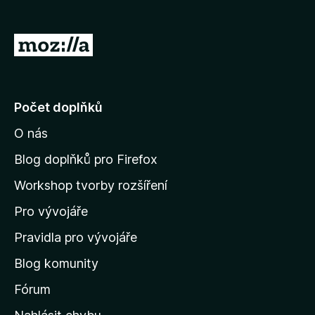
č
e
P
F
ř
i
e
r
e
j
Počet doplňků
f
í
o
O nás
t
x
n
Blog doplňků pro Firefox
a
Workshop tvorby rozšíření
d
Pro vývojáře
o
m
Pravidla pro vývojáře
o
Blog komunity
v
s
Fórum
k