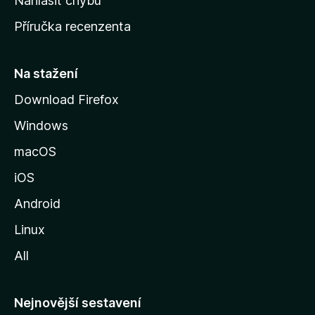
Nahlásit chybu
o
Příručka recenzenta
u
s
t
Na stažení
r
Download Firefox
á
Windows
n
k
macOS
u
iOS
M
o
Android
z
Linux
i
All
l
l
y
Nejnovější sestavení