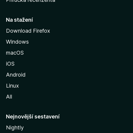
u
s
t
Na stažení
r
Download Firefox
á
Windows
n
k
macOS
u
iOS
M
o
Android
z
Linux
i
All
l
l
y
Nejnovější sestavení
Nightly