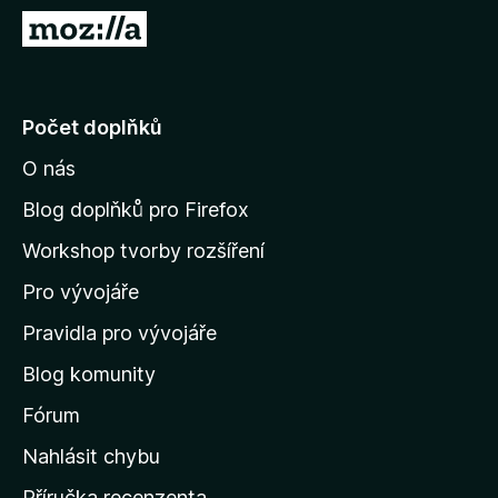
č
P
e
ř
F
e
i
j
Počet doplňků
r
í
e
O nás
t
f
n
o
Blog doplňků pro Firefox
x
a
Workshop tvorby rozšíření
d
Pro vývojáře
o
m
Pravidla pro vývojáře
o
Blog komunity
v
s
Fórum
k
Nahlásit chybu
o
Příručka recenzenta