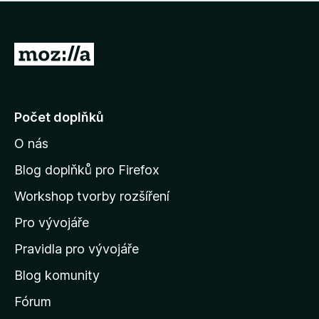
í
d
o
m
n
n
o
e
P
c
h
e
ř
o
n
e
d
o
n
j
Počet doplňků
o
í
c
O nás
t
e
n
n
Blog doplňků pro Firefox
o
a
Workshop tvorby rozšíření
d
Pro vývojáře
o
m
Pravidla pro vývojáře
o
Blog komunity
v
s
Fórum