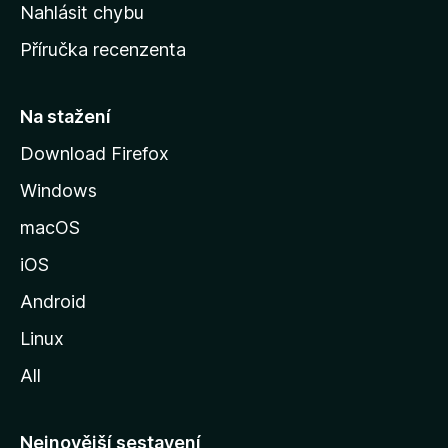
k
Nahlásit chybu
o
Příručka recenzenta
u
s
t
Na stažení
r
Download Firefox
á
Windows
n
k
macOS
u
iOS
M
o
Android
z
Linux
i
All
l
l
y
Nejnovější sestavení