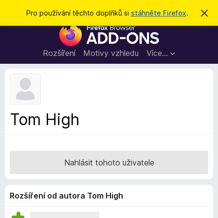
H
Přihlásit se
Pro používání těchto doplňků si
stáhněte Firefox
.
S
k
l
D
r
e
ý
o
t
d
p
Rozšíření
Motivy vzhledu
Více…
a
l
t
ň
k
y
d
Tom High
o
p
r
o
Nahlásit tohoto uživatele
h
l
í
Rozšíření od autora Tom High
ž
e