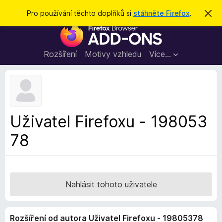
H
Přihlásit se
Pro používání těchto doplňků si
stáhněte Firefox
.
S
k
l
D
r
e
ý
o
t
d
p
Rozšíření
Motivy vzhledu
Více…
a
l
t
ň
k
y
d
Uživatel Firefoxu - 198053
o
78
p
r
o
h
l
Nahlásit tohoto uživatele
í
ž
Rozšíření od autora Uživatel Firefoxu - 19805378
e