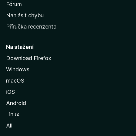
s
Fórum
k
Nahlásit chybu
o
Příručka recenzenta
u
s
t
Na stažení
r
Download Firefox
á
Windows
n
k
macOS
u
iOS
M
o
Android
z
Linux
i
All
l
l