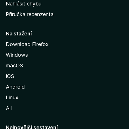
k
Nahlásit chybu
o
Příručka recenzenta
u
s
t
Na stažení
r
Download Firefox
á
Windows
n
k
macOS
u
iOS
M
o
Android
z
Linux
i
All
l
l
y
Nejnovější sestavení