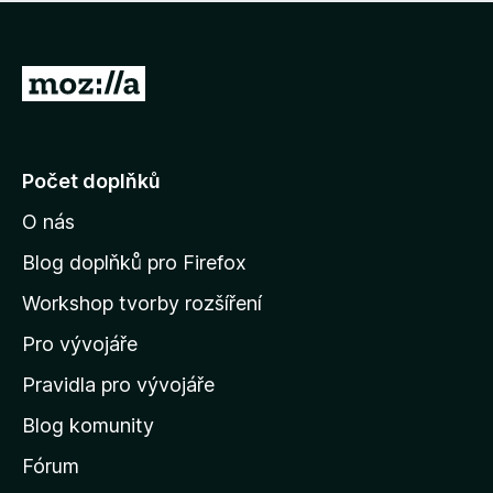
í
d
o
m
n
n
o
e
P
c
h
e
ř
o
n
e
d
o
n
j
Počet doplňků
o
í
c
O nás
t
e
n
n
Blog doplňků pro Firefox
o
a
Workshop tvorby rozšíření
d
Pro vývojáře
o
m
Pravidla pro vývojáře
o
Blog komunity
v
s
Fórum