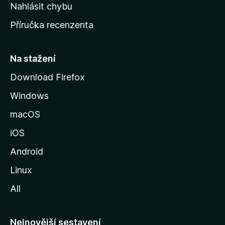
k
Nahlásit chybu
o
Příručka recenzenta
u
s
t
Na stažení
r
Download Firefox
á
Windows
n
k
macOS
u
iOS
M
o
Android
z
Linux
i
All
l
l
y
Nejnovější sestavení