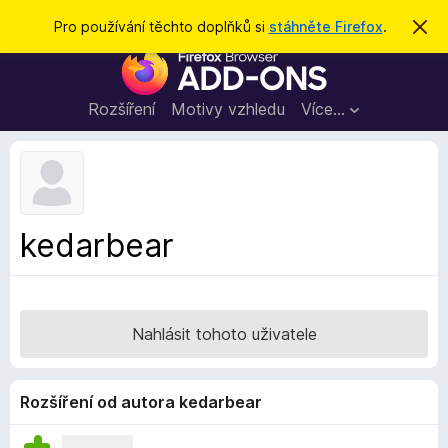
H
Přihlásit se
Pro používání těchto doplňků si
stáhněte Firefox
.
S
k
l
D
r
e
ý
o
t
d
p
Rozšíření
Motivy vzhledu
Více…
a
l
t
ň
k
y
d
kedarbear
o
p
r
o
Nahlásit tohoto uživatele
h
l
í
Rozšíření od autora kedarbear
ž
e