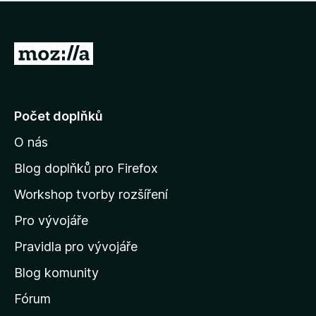
í
d
o
m
n
n
o
e
P
c
h
e
ř
o
n
e
d
o
n
j
Počet doplňků
o
í
c
O nás
t
e
n
n
Blog doplňků pro Firefox
o
a
Workshop tvorby rozšíření
d
Pro vývojáře
o
m
Pravidla pro vývojáře
o
Blog komunity
v
s
Fórum