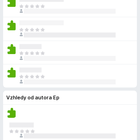
n
í
n
h
Z
o
m
o
o
a
c
n
d
t
e
e
n
í
n
h
Z
o
m
o
o
a
c
n
d
t
e
e
n
í
n
h
Z
o
m
o
o
a
c
n
d
t
e
e
n
í
n
h
Z
o
m
o
o
a
c
n
d
t
e
e
n
Vzhledy od autora Ep
í
n
h
o
m
o
o
c
n
d
e
e
n
n
h
o
o
o
Z
c
d
a
e