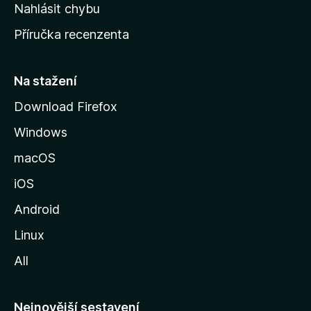
k
Nahlásit chybu
o
Příručka recenzenta
u
s
t
Na stažení
r
Download Firefox
á
Windows
n
k
macOS
u
iOS
M
o
Android
z
Linux
i
All
l
l
y
Nejnovější sestavení