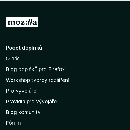
í
d
o
m
n
n
o
e
P
c
h
e
ř
o
n
e
d
o
n
j
Počet doplňků
o
í
c
O nás
t
e
n
n
Blog doplňků pro Firefox
o
a
Workshop tvorby rozšíření
d
Pro vývojáře
o
m
Pravidla pro vývojáře
o
Blog komunity
v
s
Fórum