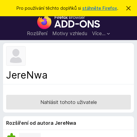
H
Přihlásit se
Pro používání těchto doplňků si
stáhněte Firefox
.
S
k
l
D
r
e
ý
o
t
d
p
Rozšíření
Motivy vzhledu
Více…
a
l
t
ň
k
y
d
JereNwa
o
p
r
o
Nahlásit tohoto uživatele
h
l
í
Rozšíření od autora JereNwa
ž
e