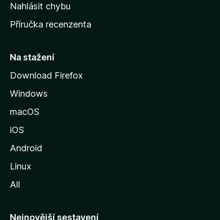
k
Nahlásit chybu
o
Příručka recenzenta
u
s
t
Na stažení
r
Download Firefox
á
Windows
n
k
macOS
u
iOS
M
o
Android
z
Linux
i
All
l
l
y
Nejnovější sestavení