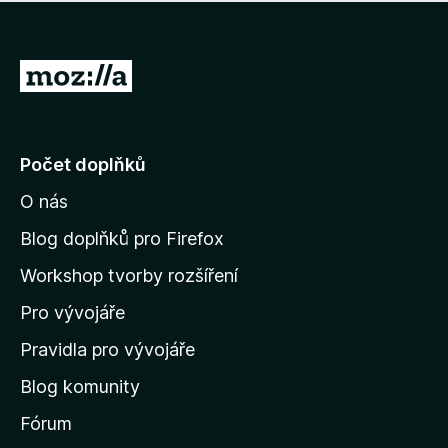
í
d
o
m
n
n
o
e
P
c
h
e
ř
o
n
e
d
o
n
j
Počet doplňků
o
í
c
O nás
t
e
n
n
Blog doplňků pro Firefox
o
a
Workshop tvorby rozšíření
d
Pro vývojáře
o
m
Pravidla pro vývojáře
o
Blog komunity
v
s
Fórum