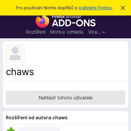
H
Přihlásit se
Pro používání těchto doplňků si
stáhněte Firefox
.
S
k
l
D
r
e
ý
o
t
d
p
Rozšíření
Motivy vzhledu
Více…
a
l
t
ň
k
y
d
chaws
o
p
r
o
Nahlásit tohoto uživatele
h
l
í
Rozšíření od autora chaws
ž
e