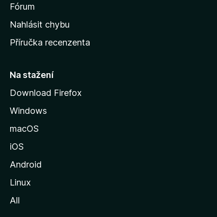
s
Fórum
k
Nahlásit chybu
o
Příručka recenzenta
u
s
t
Na stažení
r
Download Firefox
á
Windows
n
k
macOS
u
iOS
M
o
Android
z
Linux
i
All
l
l