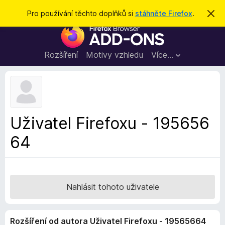
H
Přihlásit se
Pro používání těchto doplňků si
stáhněte Firefox
.
S
k
l
D
r
e
ý
o
t
d
p
Rozšíření
Motivy vzhledu
Více…
a
l
t
ň
k
y
d
Uživatel Firefoxu - 195656
o
64
p
r
o
h
l
Nahlásit tohoto uživatele
í
ž
Rozšíření od autora Uživatel Firefoxu - 19565664
e