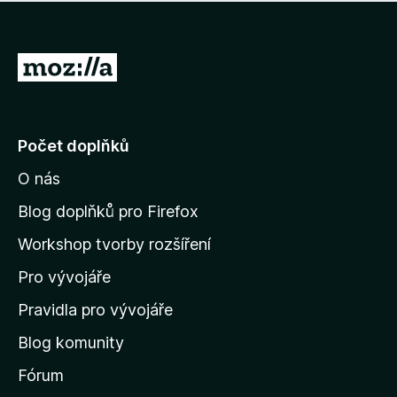
í
d
o
m
n
n
o
e
P
c
h
e
ř
o
n
e
d
o
n
j
Počet doplňků
o
í
c
O nás
t
e
n
n
Blog doplňků pro Firefox
o
a
Workshop tvorby rozšíření
d
Pro vývojáře
o
m
Pravidla pro vývojáře
o
Blog komunity
v
s
Fórum