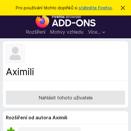
H
Přihlásit se
Pro používání těchto doplňků si
stáhněte Firefox
.
S
k
l
D
r
e
ý
o
t
d
p
Rozšíření
Motivy vzhledu
Více…
a
l
t
ň
k
y
d
Aximili
o
p
r
o
Nahlásit tohoto uživatele
h
l
í
Rozšíření od autora Aximili
ž
e