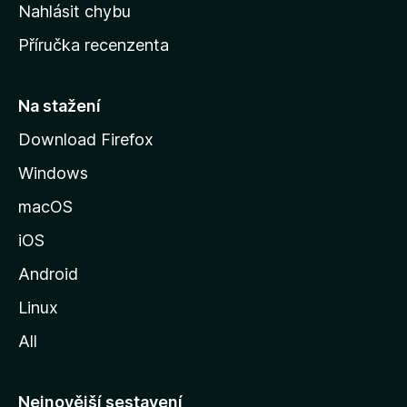
k
Nahlásit chybu
o
Příručka recenzenta
u
s
t
Na stažení
r
Download Firefox
á
Windows
n
k
macOS
u
iOS
M
o
Android
z
Linux
i
All
l
l
y
Nejnovější sestavení