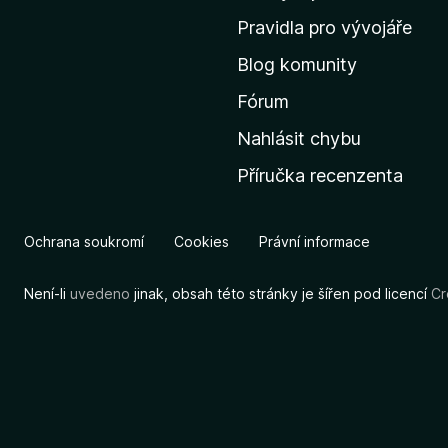
m
Pravidla pro vývojáře
o
Blog komunity
v
s
Fórum
k
Nahlásit chybu
o
Příručka recenzenta
u
s
t
Ochrana soukromí
Cookies
Právní informace
r
á
Není-li
uvedeno
jinak, obsah této stránky je šířen pod licencí
Cr
n
k
u
M
o