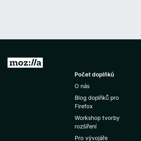
P
ř
Počet doplňků
e
O nás
j
í
Blog doplňků pro
t
Firefox
n
Workshop tvorby
a
rozšíření
d
o
Pro vývojáře