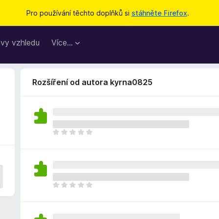
Pro používání těchto doplňků si
stáhněte Firefox
.
vy vzhledu
Více…
Rozšíření od autora kyrna0825
Z
a
t
í
m
n
Z
e
a
h
t
o
í