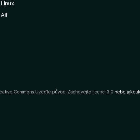
Linux
All
eative Commons Uveďte původ-Zachovejte licenci 3.0
nebo jakouko