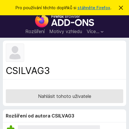
H
Přihlásit se
Pro používání těchto doplňků si
stáhněte Firefox
.
S
k
l
D
r
e
ý
o
t
d
p
Rozšíření
Motivy vzhledu
Více…
a
l
t
ň
k
y
d
CSILVAG3
o
p
r
o
Nahlásit tohoto uživatele
h
l
í
Rozšíření od autora CSILVAG3
ž
e