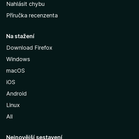
k
Nahlásit chybu
o
Příručka recenzenta
u
s
t
Na stažení
r
Download Firefox
á
Windows
n
k
macOS
u
iOS
M
o
Android
z
Linux
i
All
l
l
y
Nejnovější sestavení