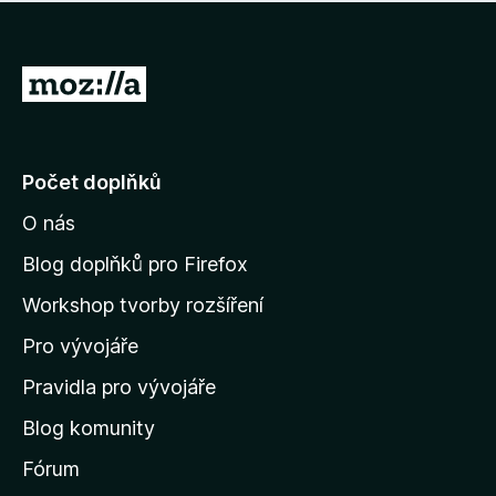
í
d
o
m
n
n
o
e
P
c
h
e
ř
o
n
e
d
o
n
j
Počet doplňků
o
í
c
O nás
t
e
n
n
Blog doplňků pro Firefox
o
a
Workshop tvorby rozšíření
d
Pro vývojáře
o
m
Pravidla pro vývojáře
o
Blog komunity
v
s
Fórum