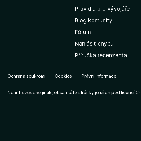
m
Pravidla pro vývojáře
o
Blog komunity
v
s
Fórum
k
Nahlásit chybu
o
Příručka recenzenta
u
s
t
Ochrana soukromí
Cookies
Právní informace
r
á
Není-li
uvedeno
jinak, obsah této stránky je šířen pod licencí
Cr
n
k
u
M
o