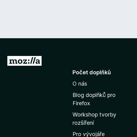
P
ř
Počet doplňků
e
O nás
j
í
Blog doplňků pro
t
Firefox
n
Workshop tvorby
a
rozšíření
d
o
Pro vývojáře