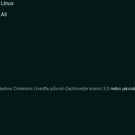
Linux
All
eative Commons Uveďte původ-Zachovejte licenci 3.0
nebo jakouko