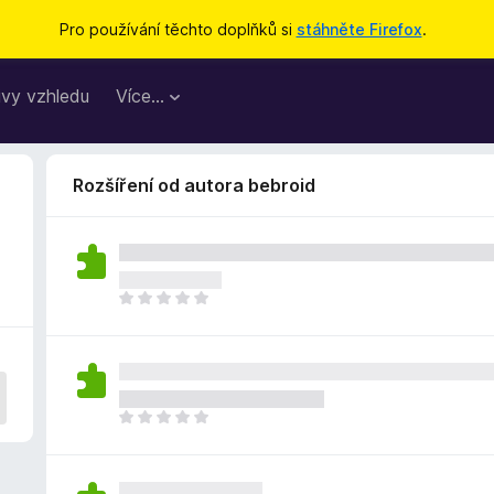
Pro používání těchto doplňků si
stáhněte Firefox
.
vy vzhledu
Více…
Rozšíření od autora bebroid
Z
a
t
í
m
n
Z
e
a
h
t
o
í