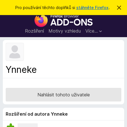
H
Přihlásit se
Pro používání těchto doplňků si
stáhněte Firefox
.
S
k
l
D
r
e
ý
o
t
d
p
Rozšíření
Motivy vzhledu
Více…
a
l
t
ň
k
y
d
Ynneke
o
p
r
o
Nahlásit tohoto uživatele
h
l
í
Rozšíření od autora Ynneke
ž
e