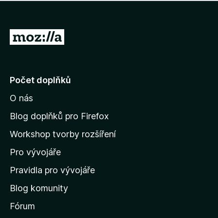
í
d
o
m
n
n
o
e
P
c
h
e
ř
o
n
e
d
o
n
j
Počet doplňků
o
í
c
O nás
t
e
n
n
Blog doplňků pro Firefox
o
a
Workshop tvorby rozšíření
d
Pro vývojáře
o
m
Pravidla pro vývojáře
o
Blog komunity
v
s
Fórum