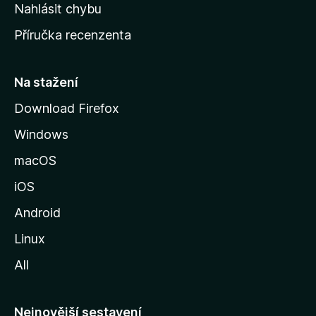
k
Nahlásit chybu
o
Příručka recenzenta
u
s
t
Na stažení
r
Download Firefox
á
Windows
n
k
macOS
u
iOS
M
o
Android
z
Linux
i
All
l
l
y
Nejnovější sestavení