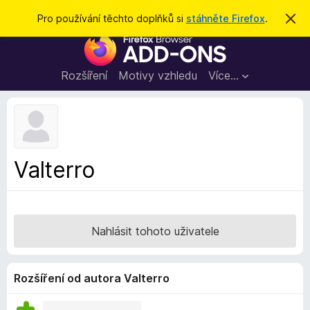
H
Přihlásit se
Pro používání těchto doplňků si
stáhněte Firefox
.
S
k
l
D
r
e
ý
o
t
d
p
Rozšíření
Motivy vzhledu
Více…
a
l
t
ň
k
y
d
Valterro
o
p
r
o
Nahlásit tohoto uživatele
h
l
í
Rozšíření od autora Valterro
ž
e