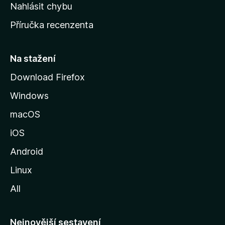
k
Nahlásit chybu
o
Příručka recenzenta
u
s
t
Na stažení
r
Download Firefox
á
Windows
n
k
macOS
u
iOS
M
o
Android
z
Linux
i
All
l
l
y
Nejnovější sestavení