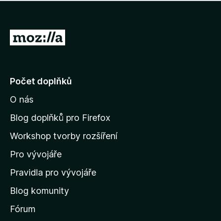
í
d
o
m
n
n
o
e
P
c
h
e
ř
o
n
e
d
o
n
j
Počet doplňků
o
í
c
O nás
t
e
n
n
Blog doplňků pro Firefox
o
a
Workshop tvorby rozšíření
d
Pro vývojáře
o
m
Pravidla pro vývojáře
o
Blog komunity
v
s
Fórum