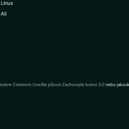
Linux
All
eative Commons Uveďte původ-Zachovejte licenci 3.0
nebo jakouko