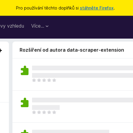
Pro používání těchto doplňků si
stáhněte Firefox
.
vy vzhledu
Více…
Rozšíření od autora data-scraper-extension
Z
a
t
í
m
n
Z
e
a
h
t
o
í