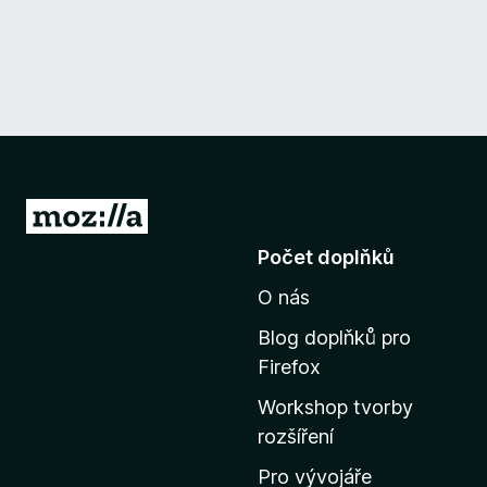
P
ř
Počet doplňků
e
O nás
j
í
Blog doplňků pro
t
Firefox
n
Workshop tvorby
a
rozšíření
d
o
Pro vývojáře