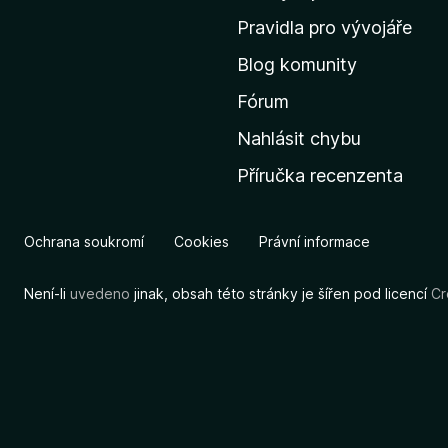
m
Pravidla pro vývojáře
o
Blog komunity
v
s
Fórum
k
Nahlásit chybu
o
Příručka recenzenta
u
s
t
Ochrana soukromí
Cookies
Právní informace
r
á
Není-li
uvedeno
jinak, obsah této stránky je šířen pod licencí
Cr
n
k
u
M
o