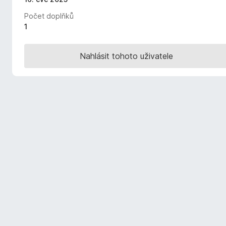
č
Počet doplňků
e
1
F
i
Nahlásit tohoto uživatele
r
e
f
o
x