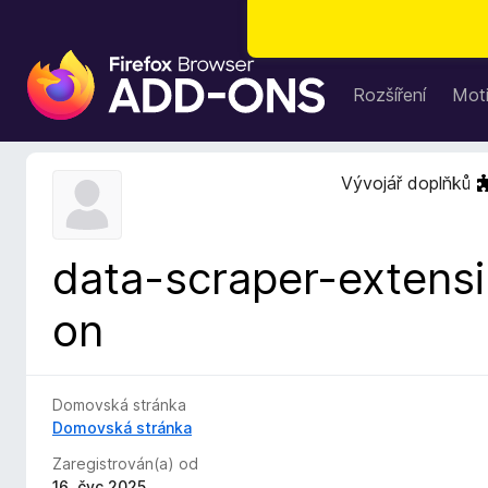
D
o
Rozšíření
Moti
p
l
ň
Vývojář doplňků
k
y
d
data-scraper-extensi
o
p
on
r
o
h
l
Domovská stránka
í
Domovská stránka
ž
Zaregistrován(a) od
e
16. čvc 2025