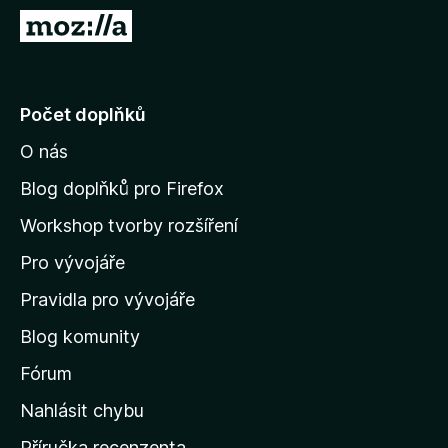
č
P
e
ř
F
e
i
j
Počet doplňků
r
í
e
O nás
t
f
n
o
Blog doplňků pro Firefox
x
a
Workshop tvorby rozšíření
d
Pro vývojáře
o
m
Pravidla pro vývojáře
o
Blog komunity
v
s
Fórum
k
Nahlásit chybu
o
Příručka recenzenta