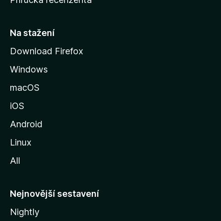
u
s
t
Na stažení
r
Download Firefox
á
Windows
n
k
macOS
u
iOS
M
o
Android
z
Linux
i
All
l
l
y
Nejnovější sestavení
Nightly