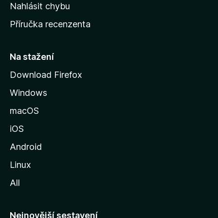
k
Nahlásit chybu
o
Příručka recenzenta
u
s
t
Na stažení
r
Download Firefox
á
Windows
n
k
macOS
u
iOS
M
o
Android
z
Linux
i
All
l
l
y
Nejnovější sestavení