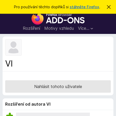
H
Přihlásit se
Pro používání těchto doplňků si
stáhněte Firefox
.
S
k
l
D
r
e
ý
o
t
d
p
Rozšíření
Motivy vzhledu
Více…
a
l
t
ň
k
y
d
Vl
o
p
r
o
Nahlásit tohoto uživatele
h
l
í
Rozšíření od autora Vl
ž
e