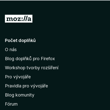
í
d
o
m
n
n
o
e
P
c
h
e
ř
o
n
e
d
o
n
j
Počet doplňků
o
í
c
O nás
t
e
n
n
Blog doplňků pro Firefox
o
a
Workshop tvorby rozšíření
d
Pro vývojáře
o
m
Pravidla pro vývojáře
o
Blog komunity
v
s
Fórum