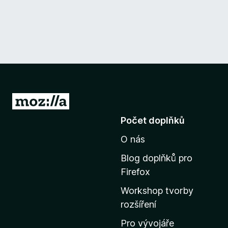
P
ř
Počet doplňků
e
O nás
j
í
Blog doplňků pro
t
Firefox
n
Workshop tvorby
a
rozšíření
d
o
Pro vývojáře