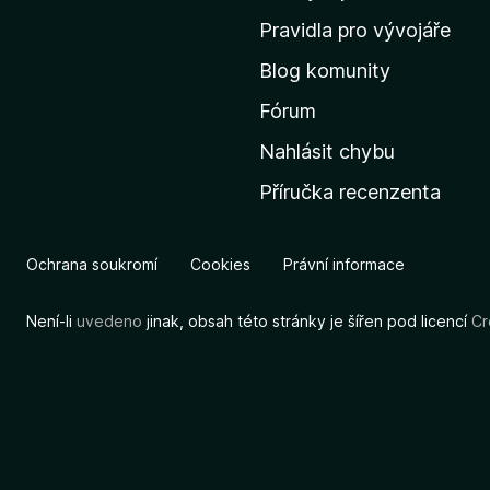
m
Pravidla pro vývojáře
o
Blog komunity
v
s
Fórum
k
Nahlásit chybu
o
Příručka recenzenta
u
s
t
Ochrana soukromí
Cookies
Právní informace
r
á
Není-li
uvedeno
jinak, obsah této stránky je šířen pod licencí
Cr
n
k
u
M
o