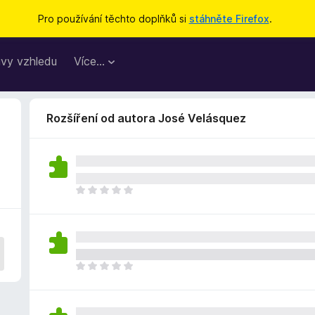
Pro používání těchto doplňků si
stáhněte Firefox
.
vy vzhledu
Více…
Rozšíření od autora José Velásquez
Z
a
t
í
m
n
Z
e
a
h
t
o
í