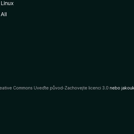
Linux
All
eative Commons Uveďte původ-Zachovejte licenci 3.0
nebo jakouko