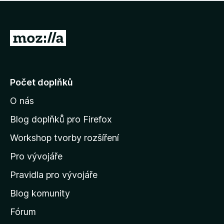
í
d
o
m
n
n
o
e
P
c
h
e
ř
o
n
e
d
o
n
j
Počet doplňků
o
í
c
O nás
t
e
n
n
Blog doplňků pro Firefox
o
a
Workshop tvorby rozšíření
d
Pro vývojáře
o
m
Pravidla pro vývojáře
o
Blog komunity
v
s
Fórum