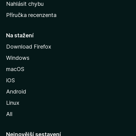
k
Nahlásit chybu
o
Příručka recenzenta
u
s
t
Na stažení
r
Download Firefox
á
Windows
n
k
macOS
u
iOS
M
o
Android
z
Linux
i
All
l
l
y
Nejnovější sestavení