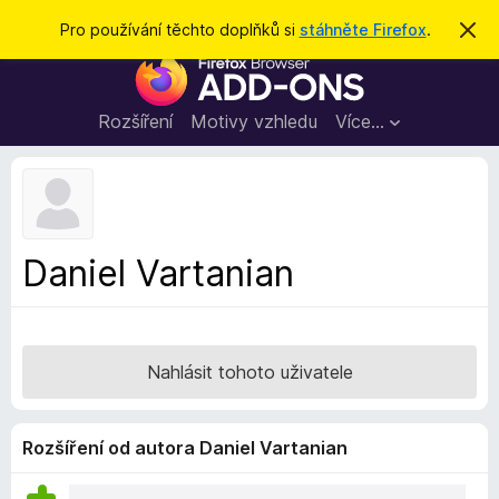
H
Přihlásit se
Pro používání těchto doplňků si
stáhněte Firefox
.
S
k
l
D
r
e
ý
o
t
d
p
Rozšíření
Motivy vzhledu
Více…
a
l
t
ň
k
y
d
Daniel Vartanian
o
p
r
o
Nahlásit tohoto uživatele
h
l
í
Rozšíření od autora Daniel Vartanian
ž
e