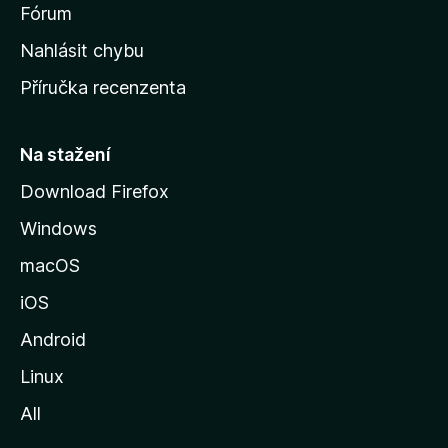
s
Fórum
k
Nahlásit chybu
o
Příručka recenzenta
u
s
t
Na stažení
r
Download Firefox
á
Windows
n
k
macOS
u
iOS
M
o
Android
z
Linux
i
All
l
l