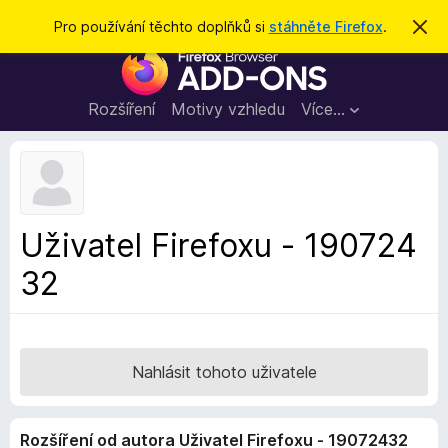
H
Přihlásit se
Pro používání těchto doplňků si
stáhněte Firefox
.
S
k
l
D
r
e
ý
o
t
d
p
Rozšíření
Motivy vzhledu
Více…
a
l
t
ň
k
y
d
Uživatel Firefoxu - 190724
o
32
p
r
o
h
l
Nahlásit tohoto uživatele
í
ž
Rozšíření od autora Uživatel Firefoxu - 19072432
e