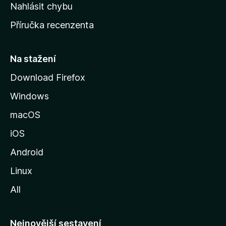
k
Nahlásit chybu
o
Příručka recenzenta
u
s
t
Na stažení
r
Download Firefox
á
Windows
n
k
macOS
u
iOS
M
o
Android
z
Linux
i
All
l
l
y
Nejnovější sestavení