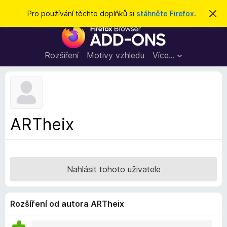
H
Přihlásit se
Pro používání těchto doplňků si
stáhněte Firefox
.
S
k
l
D
r
e
ý
o
t
d
p
Rozšíření
Motivy vzhledu
Více…
a
l
t
ň
k
y
d
ARTheix
o
p
r
o
Nahlásit tohoto uživatele
h
l
í
Rozšíření od autora ARTheix
ž
e