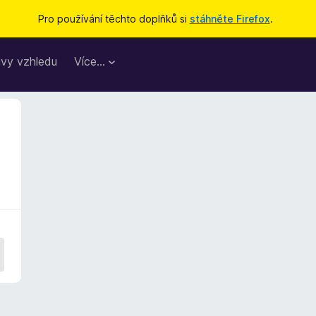
Pro používání těchto doplňků si
stáhněte Firefox
.
vy vzhledu
Více…