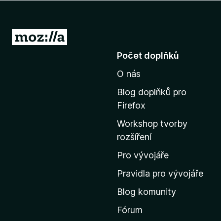
č
e
F
P
i
ř
Počet doplňků
r
e
e
O nás
j
f
í
o
Blog doplňků pro
t
x
Firefox
n
Workshop tvorby
a
rozšíření
d
o
Pro vývojáře
m
Pravidla pro vývojáře
o
Blog komunity
v
s
Fórum