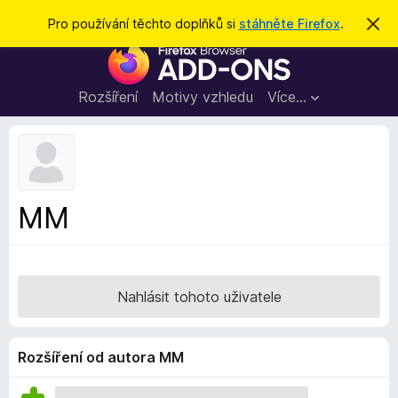
H
Přihlásit se
Pro používání těchto doplňků si
stáhněte Firefox
.
S
k
l
D
r
e
ý
o
t
d
p
Rozšíření
Motivy vzhledu
Více…
a
l
t
ň
k
y
d
MM
o
p
r
o
Nahlásit tohoto uživatele
h
l
í
Rozšíření od autora MM
ž
e