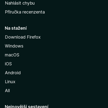
k
Nahlásit chybu
o
Příručka recenzenta
u
s
t
Na stažení
r
Download Firefox
á
Windows
n
k
macOS
u
iOS
M
o
Android
z
Linux
i
All
l
l
y
Nejnovější sestavení