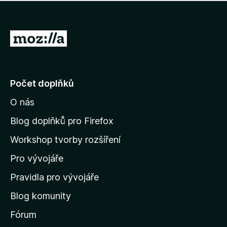
í
d
o
m
n
n
o
e
P
c
h
e
ř
o
n
e
d
o
n
j
Počet doplňků
o
í
c
O nás
t
e
n
n
Blog doplňků pro Firefox
o
a
Workshop tvorby rozšíření
d
Pro vývojáře
o
m
Pravidla pro vývojáře
o
Blog komunity
v
s
Fórum