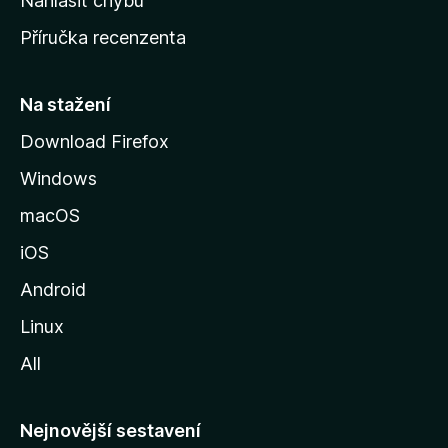
Nahlásit chybu
o
Příručka recenzenta
u
s
t
Na stažení
r
Download Firefox
á
Windows
n
k
macOS
u
iOS
M
o
Android
z
Linux
i
All
l
l
y
Nejnovější sestavení