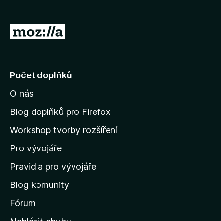
č
e
P
F
ř
i
e
r
e
j
Počet doplňků
f
í
o
O nás
t
x
n
Blog doplňků pro Firefox
a
Workshop tvorby rozšíření
d
Pro vývojáře
o
m
Pravidla pro vývojáře
o
Blog komunity
v
s
Fórum
k