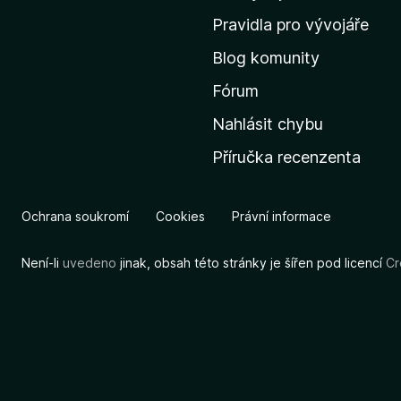
m
Pravidla pro vývojáře
o
Blog komunity
v
s
Fórum
k
Nahlásit chybu
o
Příručka recenzenta
u
s
t
Ochrana soukromí
Cookies
Právní informace
r
á
Není-li
uvedeno
jinak, obsah této stránky je šířen pod licencí
Cr
n
k
u
M
o