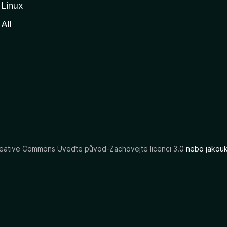
Linux
All
eative Commons Uveďte původ-Zachovejte licenci 3.0
nebo jakouko