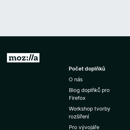
P
ř
Počet doplňků
e
O nás
j
í
Blog doplňků pro
t
Firefox
n
Workshop tvorby
a
rozšíření
d
o
Pro vývojáře