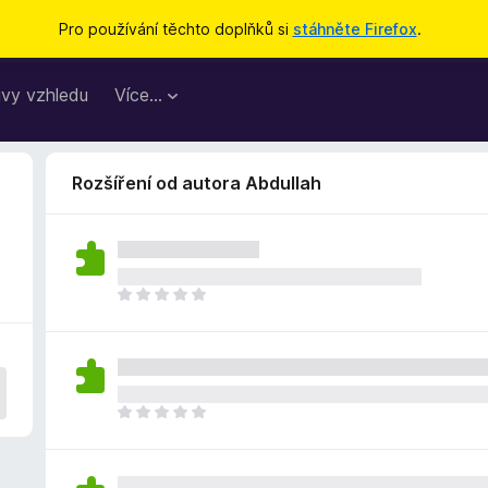
Pro používání těchto doplňků si
stáhněte Firefox
.
vy vzhledu
Více…
Rozšíření od autora Abdullah
Z
a
t
í
m
n
Z
e
a
h
t
o
í