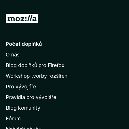
č
e
P
F
ř
i
e
r
e
j
Počet doplňků
f
í
o
O nás
t
x
n
Blog doplňků pro Firefox
a
Workshop tvorby rozšíření
d
Pro vývojáře
o
m
Pravidla pro vývojáře
o
Blog komunity
v
s
Fórum
k