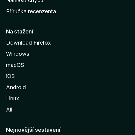
Nahlásit chybu
o
Příručka recenzenta
u
s
t
Na stažení
r
Download Firefox
á
Windows
n
k
macOS
u
iOS
M
o
Android
z
Linux
i
All
l
l
y
Nejnovější sestavení