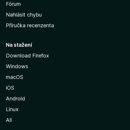
s
Fórum
k
Nahlásit chybu
o
Příručka recenzenta
u
s
t
Na stažení
r
Download Firefox
á
Windows
n
k
macOS
u
iOS
M
o
Android
z
Linux
i
All
l
l