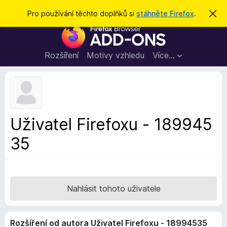
H
Přihlásit se
Pro používání těchto doplňků si
stáhněte Firefox
.
S
k
l
D
r
e
ý
o
t
d
p
Rozšíření
Motivy vzhledu
Více…
a
l
t
ň
k
y
d
Uživatel Firefoxu - 189945
o
35
p
r
o
h
l
Nahlásit tohoto uživatele
í
ž
Rozšíření od autora Uživatel Firefoxu - 18994535
e