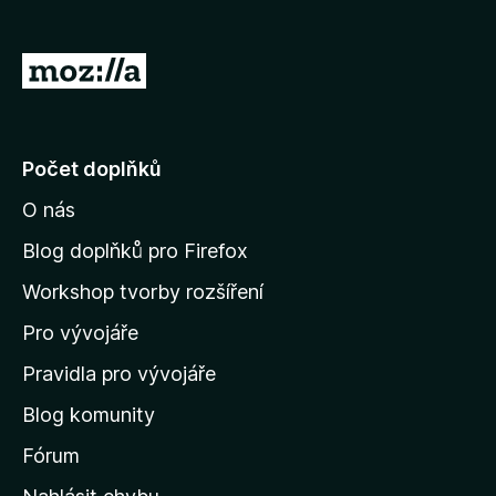
č
e
P
F
ř
i
e
r
e
j
Počet doplňků
f
í
o
O nás
t
x
n
Blog doplňků pro Firefox
a
Workshop tvorby rozšíření
d
Pro vývojáře
o
m
Pravidla pro vývojáře
o
Blog komunity
v
s
Fórum
k