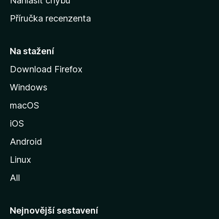
Nahlásit chybu
o
Příručka recenzenta
u
s
t
Na stažení
r
Download Firefox
á
Windows
n
k
macOS
u
iOS
M
o
Android
z
Linux
i
All
l
l
y
Nejnovější sestavení