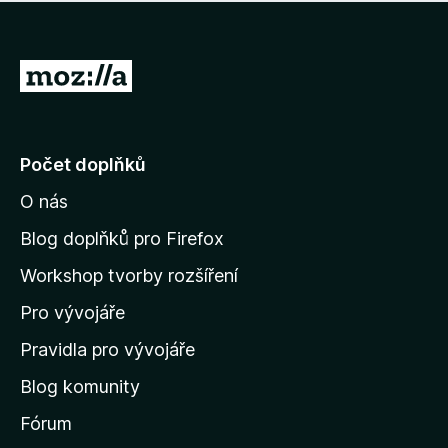
í
d
o
m
n
n
o
e
P
c
h
e
ř
o
n
e
d
o
n
j
Počet doplňků
o
í
c
O nás
t
e
n
n
Blog doplňků pro Firefox
o
a
Workshop tvorby rozšíření
d
Pro vývojáře
o
m
Pravidla pro vývojáře
o
Blog komunity
v
s
Fórum