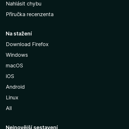
k
Nahlásit chybu
o
Příručka recenzenta
u
s
t
Na stažení
r
Download Firefox
á
Windows
n
k
macOS
u
iOS
M
o
Android
z
Linux
i
All
l
l
y
Nejnovější sestavení