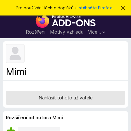
H
Přihlásit se
Pro používání těchto doplňků si
stáhněte Firefox
.
S
k
l
D
r
e
ý
o
t
d
p
Rozšíření
Motivy vzhledu
Více…
a
l
t
ň
k
y
d
Mimi
o
p
r
o
Nahlásit tohoto uživatele
h
l
í
Rozšíření od autora Mimi
ž
e