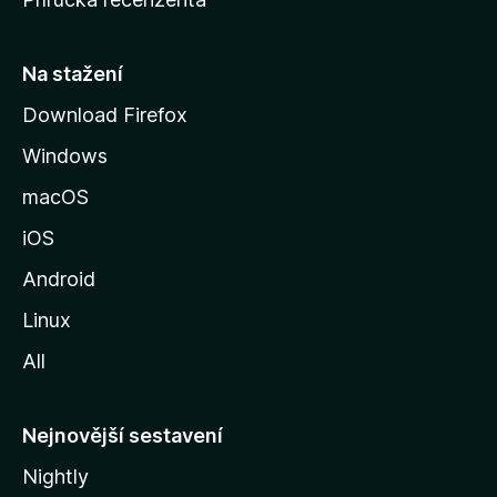
u
s
t
Na stažení
r
Download Firefox
á
Windows
n
k
macOS
u
iOS
M
o
Android
z
Linux
i
All
l
l
y
Nejnovější sestavení
Nightly