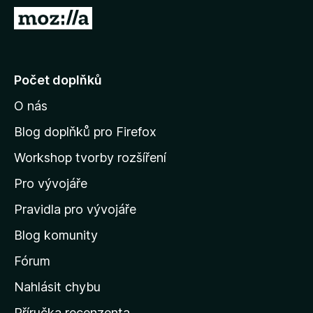
č
P
e
ř
F
e
i
j
Počet doplňků
r
í
e
O nás
t
f
n
o
Blog doplňků pro Firefox
x
a
Workshop tvorby rozšíření
d
Pro vývojáře
o
m
Pravidla pro vývojáře
o
Blog komunity
v
s
Fórum
k
Nahlásit chybu
o
Příručka recenzenta