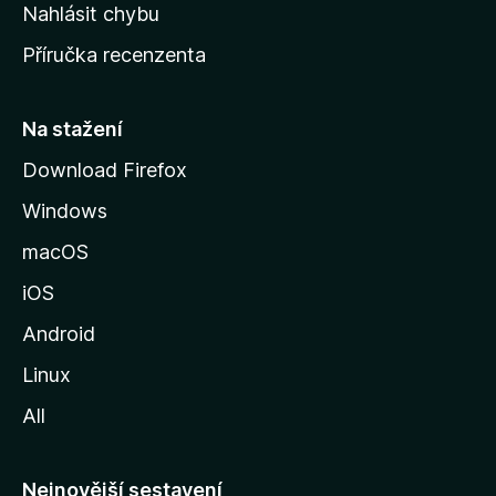
k
Nahlásit chybu
o
Příručka recenzenta
u
s
t
Na stažení
r
Download Firefox
á
Windows
n
k
macOS
u
iOS
M
o
Android
z
Linux
i
All
l
l
y
Nejnovější sestavení