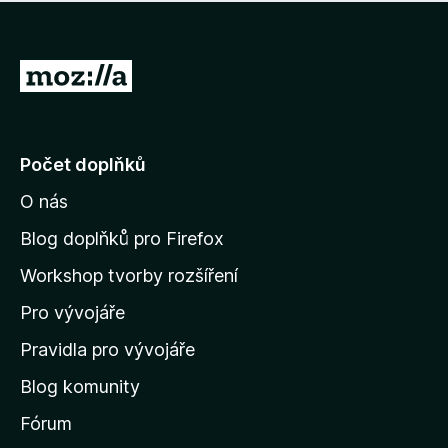
í
d
o
m
n
n
o
e
P
c
h
e
ř
o
n
e
d
o
n
j
Počet doplňků
o
í
c
O nás
t
e
n
n
Blog doplňků pro Firefox
o
a
Workshop tvorby rozšíření
d
Pro vývojáře
o
m
Pravidla pro vývojáře
o
Blog komunity
v
s
Fórum