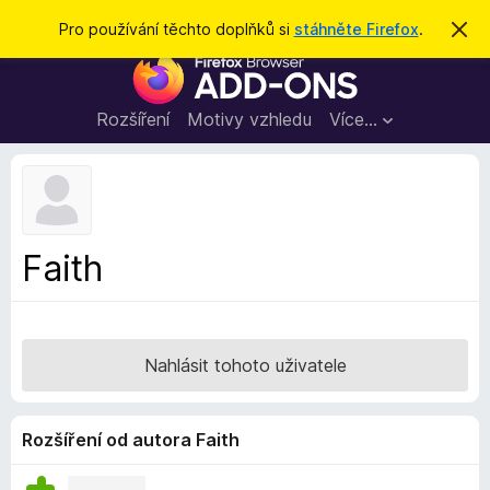
H
Přihlásit se
Pro používání těchto doplňků si
stáhněte Firefox
.
S
k
l
D
r
e
ý
o
t
d
p
Rozšíření
Motivy vzhledu
Více…
a
l
t
ň
k
y
d
Faith
o
p
r
o
Nahlásit tohoto uživatele
h
l
í
Rozšíření od autora Faith
ž
e