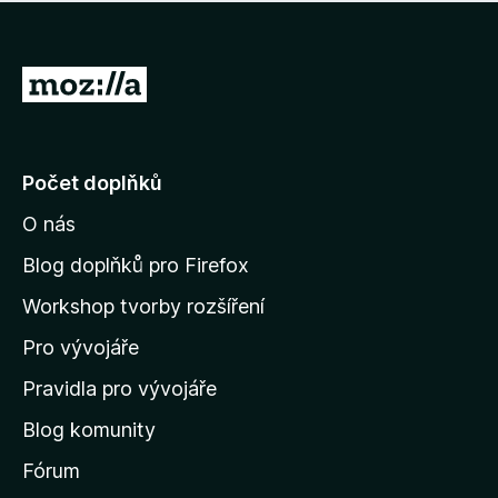
í
d
o
m
n
n
o
e
P
c
h
e
ř
o
n
e
d
o
n
j
Počet doplňků
o
í
c
O nás
t
e
n
n
Blog doplňků pro Firefox
o
a
Workshop tvorby rozšíření
d
Pro vývojáře
o
m
Pravidla pro vývojáře
o
Blog komunity
v
s
Fórum