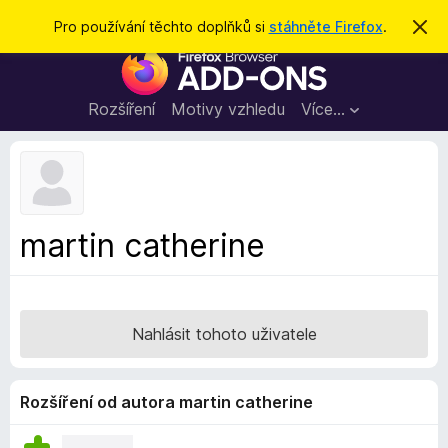
H
Přihlásit se
Pro používání těchto doplňků si
stáhněte Firefox
.
S
k
l
D
r
e
ý
o
t
d
p
Rozšíření
Motivy vzhledu
Více…
a
l
t
ň
k
y
d
martin catherine
o
p
r
o
Nahlásit tohoto uživatele
h
l
í
Rozšíření od autora martin catherine
ž
e