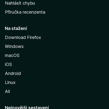
k
Nahlásit chybu
o
Příručka recenzenta
u
s
t
Na stažení
r
Download Firefox
á
Windows
n
k
macOS
u
iOS
M
o
Android
z
Linux
i
All
l
l
y
Nejnovější sestavení