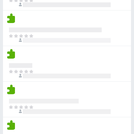
Z
e
c
a
h
e
t
o
n
í
d
o
m
n
n
o
Z
e
c
a
h
e
t
o
n
í
d
o
m
n
n
o
Z
e
c
a
h
e
t
o
n
í
d
o
m
n
n
o
Z
e
c
a
h
e
t
o
n
í
d
o
m