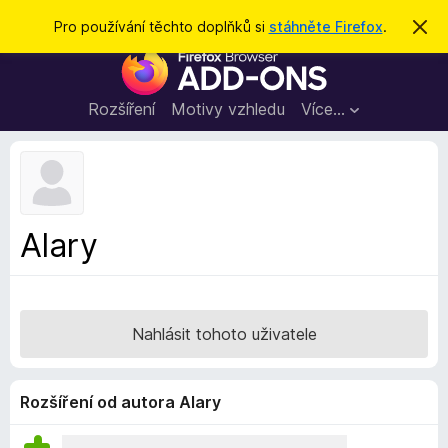
H
Přihlásit se
Pro používání těchto doplňků si
stáhněte Firefox
.
S
k
l
D
r
e
ý
o
t
d
p
Rozšíření
Motivy vzhledu
Více…
a
l
t
ň
k
y
d
Alary
o
p
r
o
Nahlásit tohoto uživatele
h
l
í
Rozšíření od autora Alary
ž
e