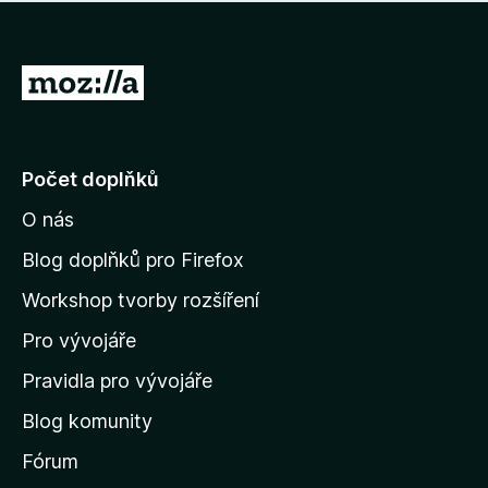
í
d
o
m
n
n
o
e
P
c
h
e
ř
o
n
e
d
o
n
j
Počet doplňků
o
í
c
O nás
t
e
n
n
Blog doplňků pro Firefox
o
a
Workshop tvorby rozšíření
d
Pro vývojáře
o
m
Pravidla pro vývojáře
o
Blog komunity
v
s
Fórum