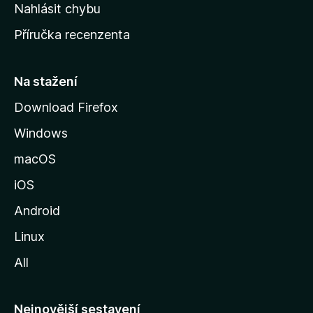
k
Nahlásit chybu
o
Příručka recenzenta
u
s
t
Na stažení
r
Download Firefox
á
Windows
n
k
macOS
u
iOS
M
o
Android
z
Linux
i
All
l
l
y
Nejnovější sestavení