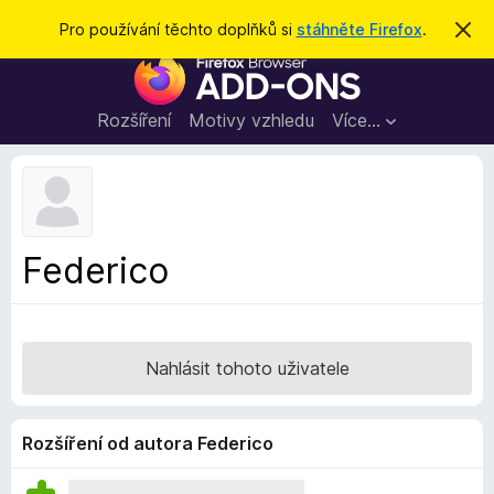
H
Přihlásit se
Pro používání těchto doplňků si
stáhněte Firefox
.
S
k
l
D
r
e
ý
o
t
d
p
Rozšíření
Motivy vzhledu
Více…
a
l
t
ň
k
y
d
Federico
o
p
r
o
Nahlásit tohoto uživatele
h
l
í
Rozšíření od autora Federico
ž
e