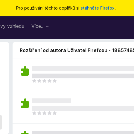
Pro používání těchto doplňků si
stáhněte Firefox
.
vy vzhledu
Více…
Rozšíření od autora Uživatel Firefoxu - 1885748
Z
a
t
í
m
n
Z
e
a
h
t
o
í