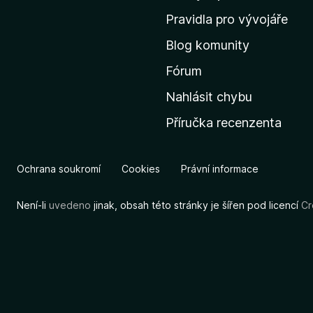
m
Pravidla pro vývojáře
o
Blog komunity
v
s
Fórum
k
Nahlásit chybu
o
Příručka recenzenta
u
s
t
Ochrana soukromí
Cookies
Právní informace
r
á
Není-li
uvedeno
jinak, obsah této stránky je šířen pod licencí
Cr
n
k
u
M
o