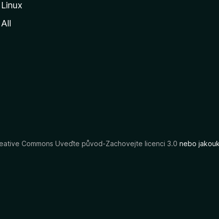
Linux
All
eative Commons Uveďte původ-Zachovejte licenci 3.0
nebo jakouko