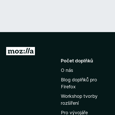
P
ř
Počet doplňků
e
O nás
j
í
Blog doplňků pro
t
Firefox
n
Workshop tvorby
a
rozšíření
d
o
Pro vývojáře