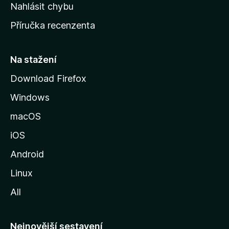
k
Nahlásit chybu
o
Příručka recenzenta
u
s
t
Na stažení
r
Download Firefox
á
Windows
n
k
macOS
u
iOS
M
o
Android
z
Linux
i
All
l
l
y
Nejnovější sestavení