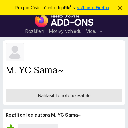
H
Přihlásit se
Pro používání těchto doplňků si
stáhněte Firefox
.
S
k
l
D
r
e
ý
o
t
d
p
Rozšíření
Motivy vzhledu
Více…
a
l
t
ň
k
y
d
M. YC Sama~
o
p
r
o
Nahlásit tohoto uživatele
h
l
í
Rozšíření od autora M. YC Sama~
ž
e