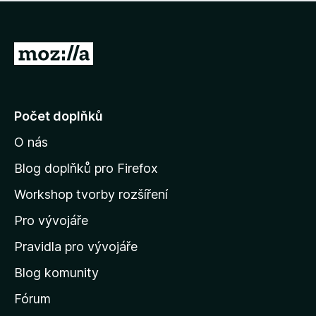
í
d
o
m
n
n
o
e
P
c
h
e
ř
o
n
e
d
o
n
j
Počet doplňků
o
í
c
O nás
t
e
n
n
Blog doplňků pro Firefox
o
a
Workshop tvorby rozšíření
d
Pro vývojáře
o
m
Pravidla pro vývojáře
o
Blog komunity
v
s
Fórum