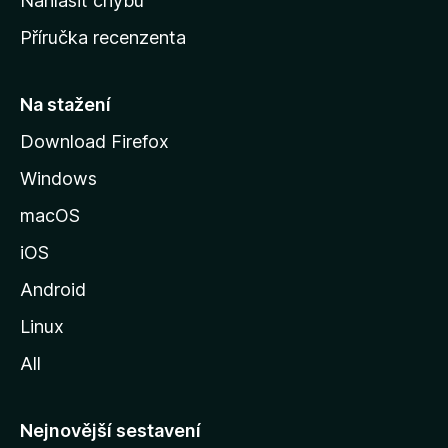
Nahlásit chybu
o
Příručka recenzenta
u
s
t
Na stažení
r
Download Firefox
á
Windows
n
k
macOS
u
iOS
M
o
Android
z
Linux
i
All
l
l
y
Nejnovější sestavení