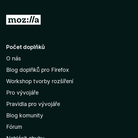
č
e
P
F
ř
i
e
r
e
j
Počet doplňků
f
í
o
O nás
t
x
n
Blog doplňků pro Firefox
a
Workshop tvorby rozšíření
d
Pro vývojáře
o
m
Pravidla pro vývojáře
o
Blog komunity
v
s
Fórum
k