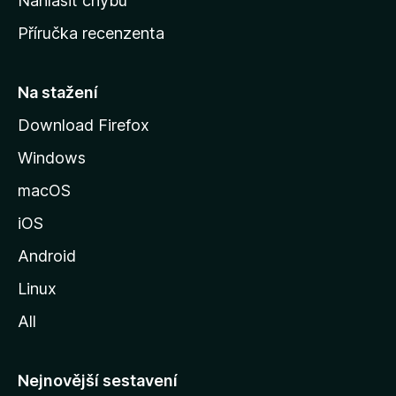
Nahlásit chybu
o
Příručka recenzenta
u
s
t
Na stažení
r
Download Firefox
á
Windows
n
k
macOS
u
iOS
M
o
Android
z
Linux
i
All
l
l
y
Nejnovější sestavení