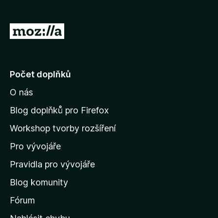
č
e
P
F
ř
i
e
r
e
j
Počet doplňků
f
í
o
O nás
t
x
n
Blog doplňků pro Firefox
a
Workshop tvorby rozšíření
d
Pro vývojáře
o
m
Pravidla pro vývojáře
o
Blog komunity
v
s
Fórum
k