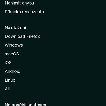
k
Nahlásit chybu
o
Příručka recenzenta
u
s
t
Na stažení
r
Download Firefox
á
Windows
n
k
macOS
u
iOS
M
o
Android
z
Linux
i
All
l
l
y
Nejnovější sestavení