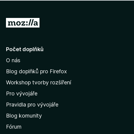
í
d
o
m
n
n
o
e
P
c
h
e
ř
o
n
e
d
o
n
j
Počet doplňků
o
í
c
O nás
t
e
n
n
Blog doplňků pro Firefox
o
a
Workshop tvorby rozšíření
d
Pro vývojáře
o
m
Pravidla pro vývojáře
o
Blog komunity
v
s
Fórum