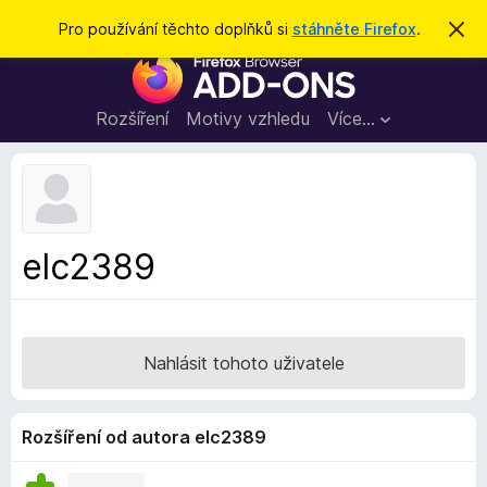
H
Přihlásit se
Pro používání těchto doplňků si
stáhněte Firefox
.
S
k
l
D
r
e
ý
o
t
d
p
Rozšíření
Motivy vzhledu
Více…
a
l
t
ň
k
y
d
elc2389
o
p
r
o
Nahlásit tohoto uživatele
h
l
í
Rozšíření od autora elc2389
ž
e