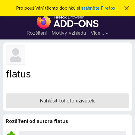
H
Přihlásit se
Pro používání těchto doplňků si
stáhněte Firefox
.
S
k
l
D
r
e
ý
o
t
d
p
Rozšíření
Motivy vzhledu
Více…
a
l
t
ň
k
y
d
flatus
o
p
r
o
Nahlásit tohoto uživatele
h
l
í
Rozšíření od autora flatus
ž
e