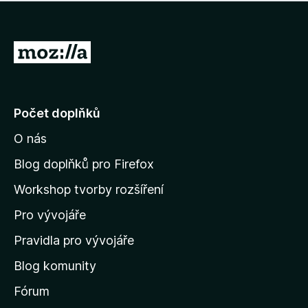
í
d
o
m
n
n
o
e
P
c
h
e
ř
o
n
e
d
o
n
j
Počet doplňků
o
í
c
O nás
t
e
n
n
Blog doplňků pro Firefox
o
a
Workshop tvorby rozšíření
d
Pro vývojáře
o
m
Pravidla pro vývojáře
o
Blog komunity
v
s
Fórum