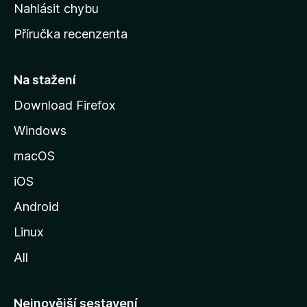
k
Nahlásit chybu
o
Příručka recenzenta
u
s
t
Na stažení
r
Download Firefox
á
Windows
n
k
macOS
u
iOS
M
o
Android
z
Linux
i
All
l
l
y
Nejnovější sestavení