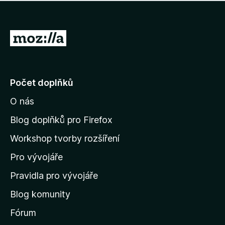
í
d
o
m
n
n
o
e
P
c
h
e
ř
o
n
e
d
o
n
j
Počet doplňků
o
í
c
O nás
t
e
n
n
Blog doplňků pro Firefox
o
a
Workshop tvorby rozšíření
d
Pro vývojáře
o
m
Pravidla pro vývojáře
o
Blog komunity
v
s
Fórum