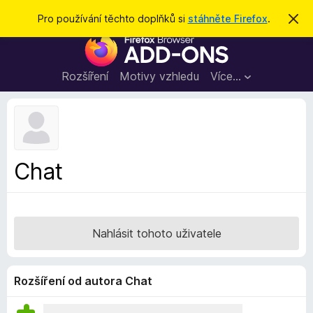
H
Přihlásit se
Pro používání těchto doplňků si
stáhněte Firefox
.
S
k
l
D
r
e
ý
o
t
d
p
Rozšíření
Motivy vzhledu
Více…
a
l
t
ň
k
y
d
Chat
o
p
r
o
Nahlásit tohoto uživatele
h
l
í
Rozšíření od autora Chat
ž
e