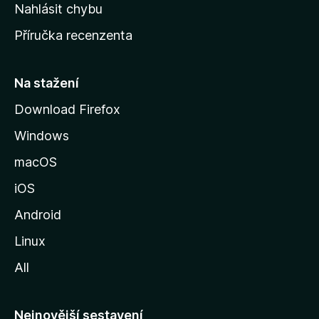
k
Nahlásit chybu
o
Příručka recenzenta
u
s
t
Na stažení
r
Download Firefox
á
Windows
n
k
macOS
u
iOS
M
o
Android
z
Linux
i
All
l
l
y
Nejnovější sestavení