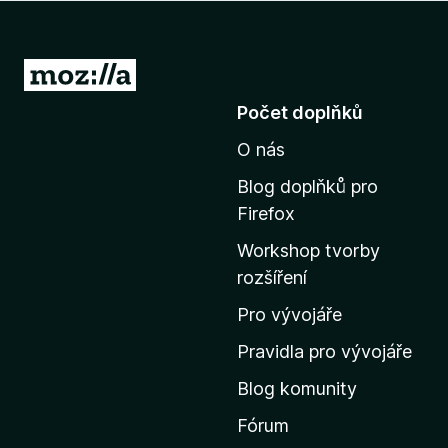
č
e
F
P
i
ř
Počet doplňků
r
e
e
O nás
j
f
í
o
Blog doplňků pro
t
x
Firefox
n
Workshop tvorby
a
rozšíření
d
o
Pro vývojáře
m
Pravidla pro vývojáře
o
Blog komunity
v
s
Fórum