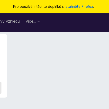
Pro používání těchto doplňků si
stáhněte Firefox
.
vy vzhledu
Více…