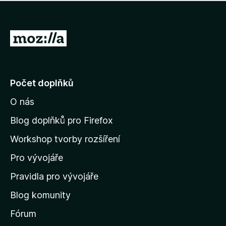
í
d
o
m
n
n
o
e
P
c
h
e
ř
o
n
e
d
o
n
j
Počet doplňků
o
í
c
O nás
t
e
n
n
Blog doplňků pro Firefox
o
a
Workshop tvorby rozšíření
d
Pro vývojáře
o
m
Pravidla pro vývojáře
o
Blog komunity
v
s
Fórum