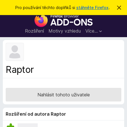
H
Přihlásit se
Pro používání těchto doplňků si
stáhněte Firefox
.
S
k
l
D
r
e
ý
o
t
d
p
Rozšíření
Motivy vzhledu
Více…
a
l
t
ň
k
y
d
Raptor
o
p
r
o
Nahlásit tohoto uživatele
h
l
í
Rozšíření od autora Raptor
ž
e