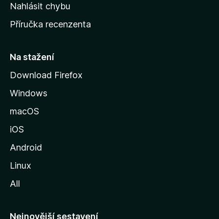
k
Nahlásit chybu
o
Příručka recenzenta
u
s
t
Na stažení
r
Download Firefox
á
Windows
n
k
macOS
u
iOS
M
o
Android
z
Linux
i
All
l
l
y
Nejnovější sestavení