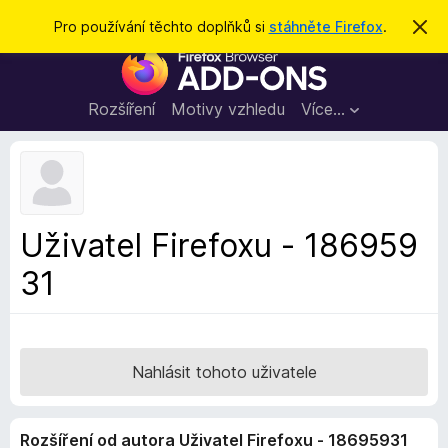
H
Přihlásit se
Pro používání těchto doplňků si
stáhněte Firefox
.
S
k
l
D
r
e
ý
o
t
d
p
Rozšíření
Motivy vzhledu
Více…
a
l
t
ň
k
y
d
Uživatel Firefoxu - 186959
o
31
p
r
o
h
l
Nahlásit tohoto uživatele
í
ž
Rozšíření od autora Uživatel Firefoxu - 18695931
e