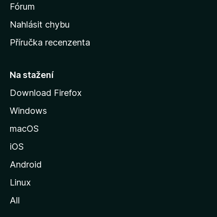
s
Fórum
k
Nahlásit chybu
o
Příručka recenzenta
u
s
t
Na stažení
r
Download Firefox
á
Windows
n
k
macOS
u
iOS
M
o
Android
z
Linux
i
All
l
l